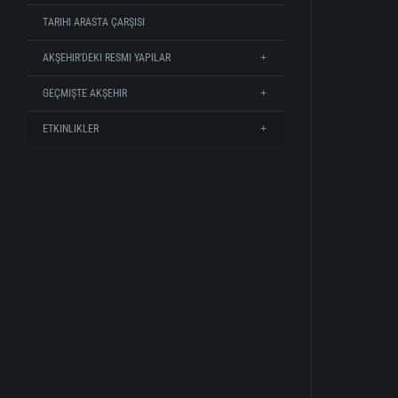
TARIHI ARASTA ÇARŞISI
AKŞEHIR'DEKI RESMI YAPILAR
GEÇMIŞTE AKŞEHIR
ETKINLIKLER