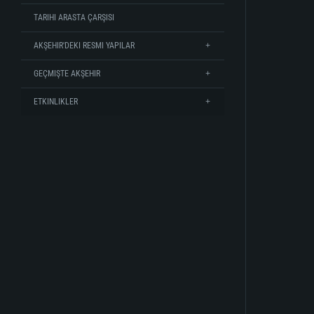
TARIHI ARASTA ÇARŞISI
AKŞEHIR'DEKI RESMI YAPILAR
GEÇMIŞTE AKŞEHIR
ETKINLIKLER