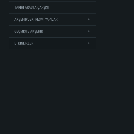
TARIHI ARASTA ÇARŞISI
AKŞEHIR'DEKI RESMI YAPILAR
GEÇMIŞTE AKŞEHIR
ETKINLIKLER