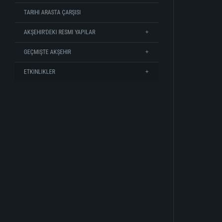
TARIHI ARASTA ÇARŞISI
AKŞEHIR'DEKI RESMI YAPILAR
GEÇMIŞTE AKŞEHIR
ETKINLIKLER