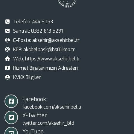
Telefon:
444 9 153
Santral:
0332 813 5291
E-Posta:
aksehir@aksehir.bel.tr
KEP:
aksbelbask@hs01.kep.tr
Web:
https://www.aksehir.bel.tr
Hizmet Binalarımızın Adresleri
KVKK Bilgileri
Facebook
facebook.com/aksehir.bel.tr
X-Twitter
twitter.com/aksehir_bld
YouTube