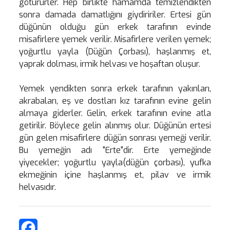
götürürler. Hep birlikte hamamda temizlendikten
sonra damada damatlığını giydiririler. Ertesi gün
düğünün olduğu gün erkek tarafının evinde
misafirlere yemek verilir. Misafirlere verilen yemek;
yoğurtlu yayla (Düğün Çorbası), haşlanmış et,
yaprak dolması, irmik helvası ve hoşaftan oluşur.
Yemek yendikten sonra erkek tarafının yakınları,
akrabaları, eş ve dostları kız tarafının evine gelin
almaya giderler. Gelin, erkek tarafının evine atla
getirilir. Böylece gelin alınmış olur. Düğünün ertesi
gün gelen misafirlere düğün sonrası yemeği verilir.
Bu yemeğin adı "Erte"dir. Erte yemeğinde
yiyecekler; yoğurtlu yayla(düğün çorbası), yufka
ekmeğinin içine haşlanmış et, pilav ve irmik
helvasıdır.