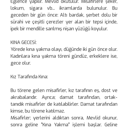
Eğlence yapılır. Mevlid okutulur. Misafirlere şeker,
lokum, sigara vb... ikramlarda bulunulur. Bu
geceden bir gün önce: Altı bardak, şerbet dolu bir
sürahi ve çeşitli çerezler yer alan bir tepsi içinde,
ipek bir mendille sarılmış nişan yüzüğü koyulur.
KINA GECESİ:
Yörede kına yakma olayı, düğünde iki gün önce olur.
Kadınlara kına yakma töreni gündüz, erkeklere ise,
gece olur.
Kız Tarafında Kına:
Bu törene gelen misafirler, kız tarafının eş, dost ve
akrabalarıdır. Ayrıca; damat tarafından, ortak-
tanıdık misafirler de katılabilirler. Damat tarafından
kimse, bu törene katılmaz.
Misafirler; yerlerini aldıktan sonra, Mevlid okunur,
sonra geline "Kına Yakma" işlemi başlar. Geline