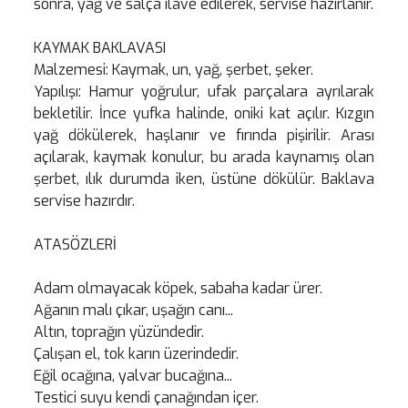
sonra, yağ ve salça ilave edilerek, servise hazırlanır.
KAYMAK BAKLAVASI
Malzemesi: Kaymak, un, yağ, şerbet, şeker.
Yapılışı: Hamur yoğrulur, ufak parçalara ayrılarak
bekletilir. İnce yufka halinde, oniki kat açılır. Kızgın
yağ dökülerek, haşlanır ve fırında pişirilir. Arası
açılarak, kaymak konulur, bu arada kaynamış olan
şerbet, ılık durumda iken, üstüne dökülür. Baklava
servise hazırdır.
ATASÖZLERİ
Adam olmayacak köpek, sabaha kadar ürer.
Ağanın malı çıkar, uşağın canı...
Altın, toprağın yüzündedir.
Çalışan el, tok karın üzerindedir.
Eğil ocağına, yalvar bucağına...
Testici suyu kendi çanağından içer.