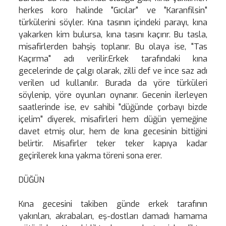
herkes koro halinde "Gıcılar" ve "Karanfilsin"
türkülerini söyler. Kına tasının içindeki parayı, kına
yakarken kim bulursa, kına tasını kaçırır. Bu tasla,
misafirlerden bahşiş toplanır. Bu olaya ise, "Tas
Kaçırma" adı verilir.Erkek tarafındaki kına
gecelerinde de çalgı olarak, zilli def ve ince saz adı
verilen ud kullanılır. Burada da yöre türküleri
söylenip, yöre oyunları oynanır. Gecenin ilerleyen
saatlerinde ise, ev sahibi "düğünde çorbayı bizde
içelim" diyerek, misafirleri hem düğün yemeğine
davet etmiş olur, hem de kına gecesinin bittiğini
belirtir. Misafirler teker teker kapıya kadar
geçirilerek kına yakma töreni sona erer.
DÜĞÜN
Kına gecesini takiben günde erkek tarafının
yakınları, akrabaları, eş-dostları damadı hamama