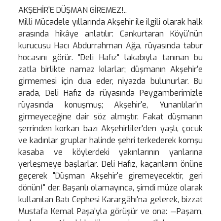
AKŞEHİR'E DÜŞMAN GİREMEZ!..
Milli Mücadele yıllarında Akşehir ile ilgili olarak halk
arasında hikâye anlatılır: Cankurtaran Köyü'nün
kurucusu Hacı Abdurrahman Ağa, rüyasında tabur
hocasını görür. "Deli Hafız" lakabıyla tanınan bu
zatla birlikte namaz kılarlar; düşmanın Akşehir'e
girmemesi için dua eder, niyazda bulunurlar. Bu
arada, Deli Hafız da rüyasında Peygamberimizle
rüyasında konuşmuş; Akşehir'e, Yunanlılar'ın
girmeyeceğine dair söz almıştır. Fakat düşmanın
şerrinden korkan bazı Akşehirliler'den yaşlı, çocuk
ve kadınlar gruplar halinde şehri terkederek komşu
kasaba ve köylerdeki yakınlarının yanlarına
yerleşmeye başlarlar. Deli Hafız, kaçanların önüne
geçerek "Düşman Akşehir'e giremeyecektir, geri
dönün!" der. Başarılı olamayınca, şimdi müze olarak
kullanılan Batı Cephesi Karargâhı'na gelerek, bizzat
Mustafa Kemal Paşa'yla görüşür ve ona: —Paşam,