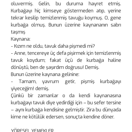
oluvermiş. Gelin, bu duruma hayret etmiş.
Kurbağayı hiç kimseye göstermeden atıp, yerine
tekrar kesilip temizlenmiş tavuğu koymuş. O, gene
kurbağa olmuş. Bunun üzerine kaynananın sabrı
taşmış
Kaynana:
- Kızım ne oldu, tavuk daha pişmedi mi?
- Anne, tencereye üç defa pişirmek için temizlenmiş
tavuk koydum; fakat üçü de kurbağa haline
dönüştü, ben de şaşırdım doğrusu! Demiş.
Bunun üzerine kaynana gelinine:
- Tamam, yavrum getir, pişmiş kurbağayı
yiyeceğim! demiş.
Çünkü bir zamanlar o da kendi kaynanasına
kurbağayı tavuk diye yedirdiği için – bu sefer tersine
– aynı kurbağa kendisine gelmiştir. Zira bu dünyada
kime ne kötülük edersen, sonuçta kendine döner.
YÖRESEL YEMEKLER.