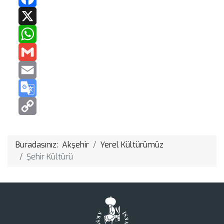
Facebook
X
WhatsApp
Gmail
Email
Google
Translate
Copy
Link
Buradasınız:
Akşehir
Yerel Kültürümüz
Şehir Kültürü