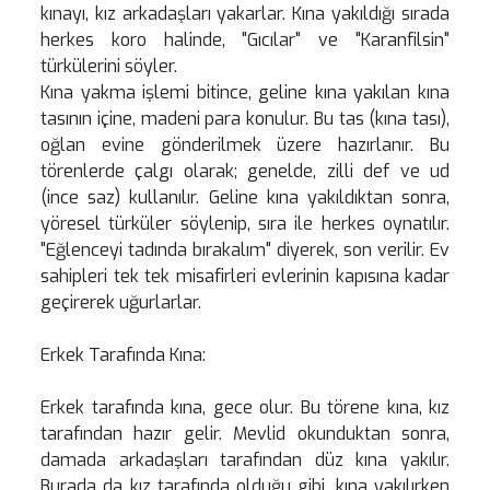
kınayı, kız arkadaşları yakarlar. Kına yakıldığı sırada
herkes koro halinde, "Gıcılar" ve "Karanfilsin"
türkülerini söyler.
Kına yakma işlemi bitince, geline kına yakılan kına
tasının içine, madeni para konulur. Bu tas (kına tası),
oğlan evine gönderilmek üzere hazırlanır. Bu
törenlerde çalgı olarak; genelde, zilli def ve ud
(ince saz) kullanılır. Geline kına yakıldıktan sonra,
yöresel türküler söylenip, sıra ile herkes oynatılır.
"Eğlenceyi tadında bırakalım" diyerek, son verilir. Ev
sahipleri tek tek misafirleri evlerinin kapısına kadar
geçirerek uğurlarlar.
Erkek Tarafında Kına:
Erkek tarafında kına, gece olur. Bu törene kına, kız
tarafından hazır gelir. Mevlid okunduktan sonra,
damada arkadaşları tarafından düz kına yakılır.
Burada da kız tarafında olduğu gibi, kına yakılırken