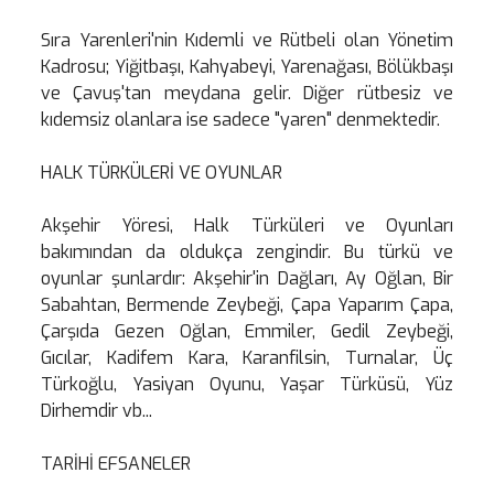
Sıra Yarenleri'nin Kıdemli ve Rütbeli olan Yönetim
Kadrosu; Yiğitbaşı, Kahyabeyi, Yarenağası, Bölükbaşı
ve Çavuş'tan meydana gelir. Diğer rütbesiz ve
kıdemsiz olanlara ise sadece "yaren" denmektedir.
HALK TÜRKÜLERİ VE OYUNLAR
Akşehir Yöresi, Halk Türküleri ve Oyunları
bakımından da oldukça zengindir. Bu türkü ve
oyunlar şunlardır: Akşehir'in Dağları, Ay Oğlan, Bir
Sabahtan, Bermende Zeybeği, Çapa Yaparım Çapa,
Çarşıda Gezen Oğlan, Emmiler, Gedil Zeybeği,
Gıcılar, Kadifem Kara, Karanfilsin, Turnalar, Üç
Türkoğlu, Yasiyan Oyunu, Yaşar Türküsü, Yüz
Dirhemdir vb...
TARİHİ EFSANELER