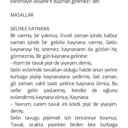
korkmayın Akşehir'e düşman giremez!" der.
MASALLAR
GELİNLE KAYNANA
Bir varmış, bir yokmuş. Evvel zaman içinde, kalbur
saman içinde bir gelinle kaynana varmış. Gelin,
kaynanayı hiç istemez; kaynananın da gözleri hiç
görmezmiş. Bir gün kaynana gelinine:
- Kızım bir tavuk pişir de yiyeyim, demiş.
Gelin evlerinde tavukları olduğu halde onun yerine
kurbağa pişirip kaynanasına yedirmiş. Gel zaman,
git zaman; vakti saati yetince kaynana ölmüş. Bu
sefer gelin yaşlanmış, kendisi de oğlunu
evlendirmiş kaynana olmuş. Kaynana:
- Yavrum, canım tavuk eti istedi, pişir de yiyeyim,
demiş.
Gelin tavuğu pişirmek için tencereye koymuş.
Tavuk, ocakta pişerken birden bire kurbağa