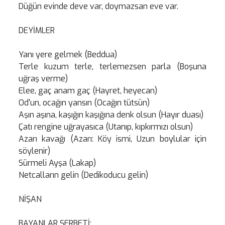
Düğün evinde deve var, doymazsan eve var.
DEYİMLER
Yanı yere gelmek (Beddua)
Terle kuzum terle, terlemezsen parla (Boşuna
uğraş verme)
Elee, gaç anam gaç (Hayret, heyecan)
Od'un, ocağın yansın (Ocağın tütsün)
Aşın aşına, kaşığın kaşığına denk olsun (Hayır duası)
Çatı rengine uğrayasıca (Utanıp, kıpkırmızı olsun)
Azarı kavağı (Azarı: Köy ismi, Uzun boylular için
söylenir)
Sürmeli Ayşa (Lakap)
Netcalların gelin (Dedikoducu gelin)
NİŞAN
BAYANLAR ŞERBETİ: