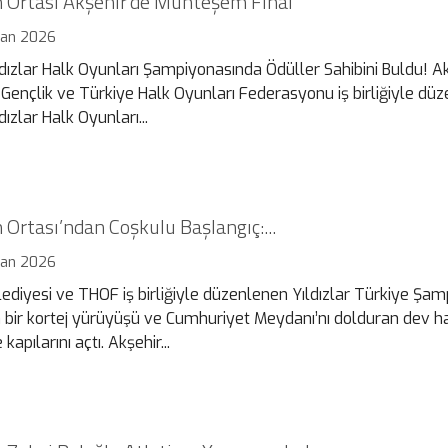
 Ortası Akşehir’de Muhteşem Final
ran 2026
ldızlar Halk Oyunları Şampiyonasında Ödüller Sahibini Buldu! A
, Gençlik ve Türkiye Halk Oyunları Federasyonu iş birliğiyle dü
dızlar Halk Oyunları...
Ortası’ndan Coşkulu Başlangıç:...
ran 2026
ediyesi ve THOF iş birliğiyle düzenlenen Yıldızlar Türkiye Şam
ir kortej yürüyüşü ve Cumhuriyet Meydanı’nı dolduran dev h
apılarını açtı. Akşehir...