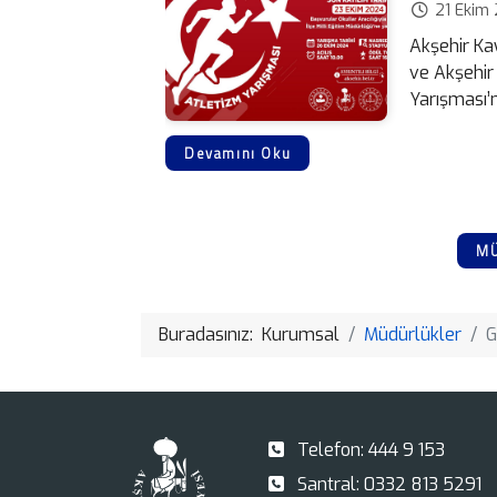
21 Ekim
Akşehir Ka
ve Akşehir 
Yarışması’n
Devamını Oku
MÜ
Buradasınız:
Kurumsal
Müdürlükler
G
Telefon:
444 9 153
Santral:
0332 813 5291