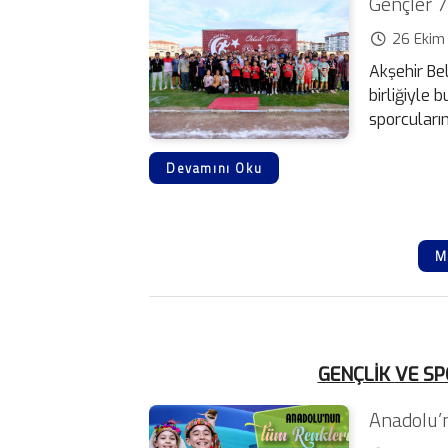
Gençler 7
26 Ekim
Akşehir Bel
birliğiyle 
sporcuların
Devamını Oku
M
GENÇLİK
VE S
Anadolu’n