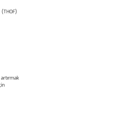
u (THOF)
i artırmak
çin