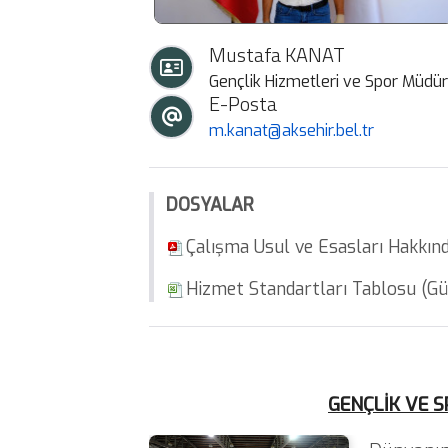
Mustafa KANAT
Gençlik Hizmetleri ve Spor Müdü
E-Posta
m.kanat@aksehir.bel.tr
DOSYALAR
Çalışma Usul ve Esasları Hakkın
Hizmet Standartları Tablosu (Gü
GENÇLİK
VE 