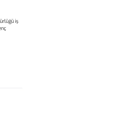
ürlüğü iş
enç