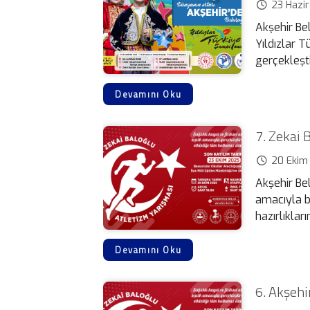
23 Hazi
Akşehir Be
Yıldızlar 
gerçekleştir
Devamını Oku
7. Zekai 
20 Ekim
Akşehir Bel
amacıyla bu
hazırlıklar
Devamını Oku
6. Akşehi