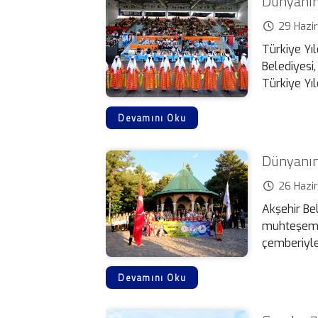
Dünyanın
29 Hazi
Türkiye Yı
Belediyesi
Türkiye Yıl
Devamını Oku
Dünyanın 
26 Hazi
Akşehir Bel
muhteşem b
çemberiyle k
Devamını Oku