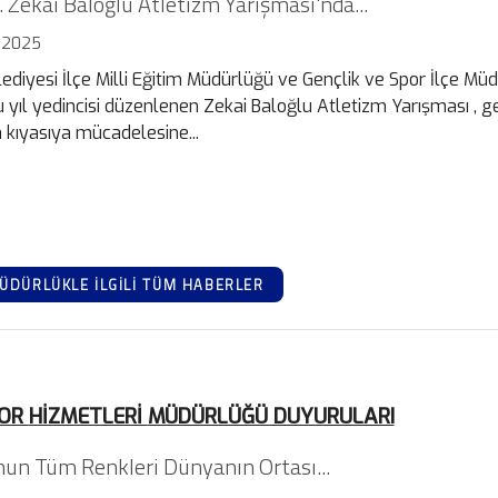
. Zekai Baloğlu Atletizm Yarışması'nda...
 2025
ediyesi İlçe Milli Eğitim Müdürlüğü ve Gençlik ve Spor İlçe Müd
bu yıl yedincisi düzenlenen Zekai Baloğlu Atletizm Yarışması , g
 kıyasıya mücadelesine...
ÜDÜRLÜKLE İLGİLİ TÜM HABERLER
POR
HİZMETLERİ
MÜDÜRLÜĞÜ DUYURULARI
un Tüm Renkleri Dünyanın Ortası...