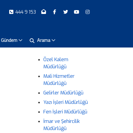
444 9 153
Gündem
Arama
Özel Kalem
Müdürlüğü
Mali Hizmetler
Müdürlüğü
Gelirler Müdürlüğü
Yazı İşleri Müdürlüğü
Fen İşleri Müdürlüğü
İmar ve Şehircilik
Müdürlüğü