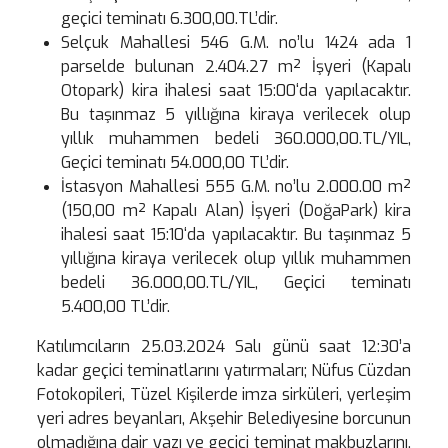
geçici teminatı 6.300,00.TL’dir.
Selçuk Mahallesi 546 G.M. no’lu 1424 ada 1
parselde bulunan 2.404.27 m² İşyeri (Kapalı
Otopark) kira ihalesi saat 15:00‘da yapılacaktır.
Bu taşınmaz 5 yıllığına kiraya verilecek olup
yıllık muhammen bedeli 360.000,00.TL/YIL,
Geçici teminatı 54.000,00 TL’dir.
İstasyon Mahallesi 555 G.M. no’lu 2.000.00 m²
(150,00 m² Kapalı Alan) İşyeri (DoğaPark) kira
ihalesi saat 15:10‘da yapılacaktır. Bu taşınmaz 5
yıllığına kiraya verilecek olup yıllık muhammen
bedeli 36.000,00.TL/YIL, Geçici teminatı
5.400,00 TL’dir.
Katılımcıların 25.03.2024 Salı günü saat 12:30’a
kadar geçici teminatlarını yatırmaları; Nüfus Cüzdan
Fotokopileri, Tüzel Kişilerde imza sirküleri, yerleşim
yeri adres beyanları, Akşehir Belediyesine borcunun
olmadığına dair yazı ve geçici teminat makbuzlarını,