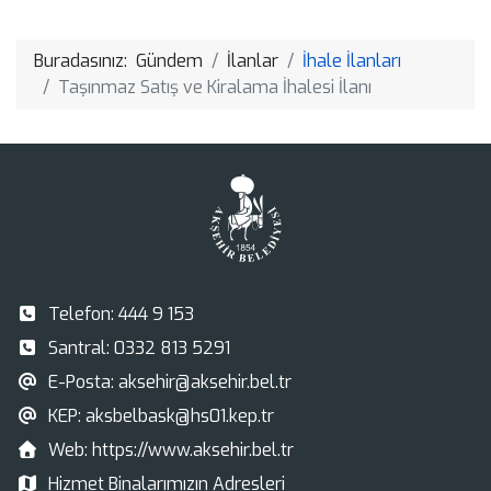
Link
Buradasınız:
Gündem
İlanlar
İhale İlanları
Taşınmaz Satış ve Kiralama İhalesi İlanı
Telefon:
444 9 153
Santral:
0332 813 5291
E-Posta:
aksehir@aksehir.bel.tr
KEP:
aksbelbask@hs01.kep.tr
Web:
https://www.aksehir.bel.tr
Hizmet Binalarımızın Adresleri