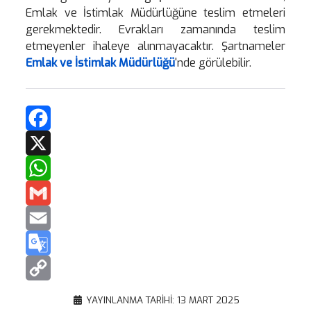
Emlak ve İstimlak Müdürlüğüne teslim etmeleri
gerekmektedir. Evrakları zamanında teslim
etmeyenler ihaleye alınmayacaktır. Şartnameler
Emlak ve İstimlak Müdürlüğü
'nde görülebilir.
Facebook
X
WhatsApp
Gmail
Email
Google
Translate
Copy
YAYINLANMA TARIHI: 13 MART 2025