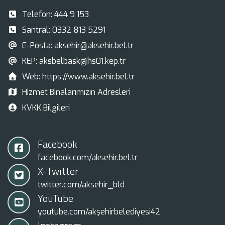
Telefon:
444 9 153
Santral:
0332 813 5291
E-Posta:
aksehir@aksehir.bel.tr
KEP:
aksbelbask@hs01.kep.tr
Web:
https://www.aksehir.bel.tr
Hizmet Binalarımızın Adresleri
KVKK Bilgileri
Facebook
facebook.com/aksehir.bel.tr
X-Twitter
twitter.com/aksehir_bld
YouTube
youtube.com/akşehirbelediyesi42