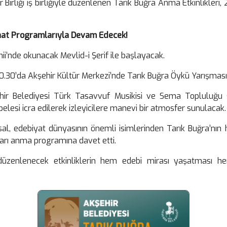
r Birliği iş birliğiyle düzenlenen Tarık Buğra Anma Etkinlikl
anat Programlarıyla Devam Edecek!
mii’nde okunacak Mevlid-i Şerif ile başlayacak.
0.30’da Akşehir Kültür Merkezi’nde Tarık Buğra Öykü Yarışması
hir Belediyesi Türk Tasavvuf Musikisi ve Sema Topluluğu 
lesi icra edilerek izleyicilere manevi bir atmosfer sunulacak.
sal, edebiyat dünyasının önemli isimlerinden Tarık Buğra’nın h
ları anma programına davet etti.
üzenlenecek etkinliklerin hem edebi mirası yaşatması hem