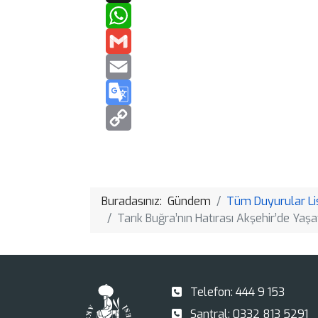
Buradasınız:
Gündem
Tüm Duyurular Li
Tarık Buğra’nın Hatırası Akşehir’de Yaşat
Telefon:
444 9 153
Santral:
0332 813 5291