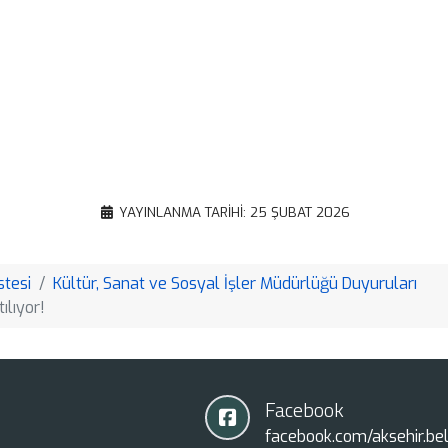
X
WhatsApp
Gmail
Email
Google
Translate
Copy
YAYINLANMA TARIHI: 25 ŞUBAT 2026
Link
stesi
Kültür, Sanat ve Sosyal İşler Müdürlüğü Duyuruları
ılıyor!
Facebook
facebook.com/aksehir.bel