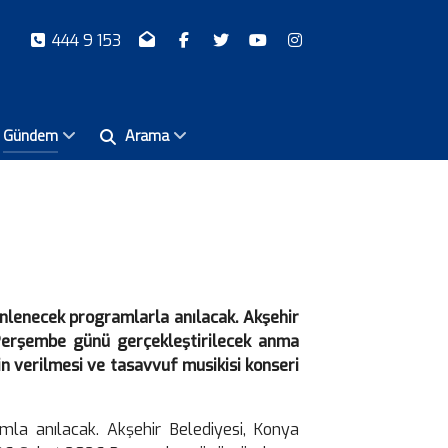
444 9 153
Gündem
Arama
nlenecek programlarla anılacak. Akşehir
 Perşembe günü gerçekleştirilecek anma
nin verilmesi ve tasavvuf musikisi konseri
mla anılacak. Akşehir Belediyesi, Konya