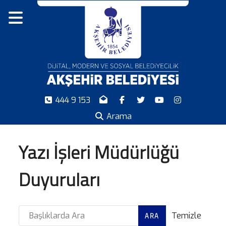
444 9 153
Arama
Yazı İşleri Müdürlüğü
Duyuruları
Başlıklarda Ara
Temizle
ARA