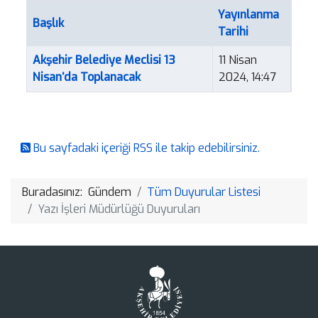
Yayınlanma
Başlık
Tarihi
Makaleler
Akşehir Belediye Meclisi 13
11 Nisan
Nisan’da Toplanacak
2024, 14:47
Bu sayfadaki içeriği RSS ile takip edebilirsiniz.
Buradasınız:
Gündem
Tüm Duyurular Listesi
Yazı İşleri Müdürlüğü Duyuruları