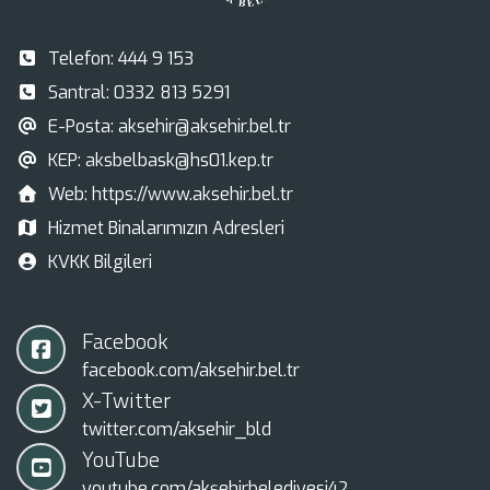
Telefon:
444 9 153
Santral:
0332 813 5291
E-Posta:
aksehir@aksehir.bel.tr
KEP:
aksbelbask@hs01.kep.tr
Web:
https://www.aksehir.bel.tr
Hizmet Binalarımızın Adresleri
KVKK Bilgileri
Facebook
facebook.com/aksehir.bel.tr
X-Twitter
twitter.com/aksehir_bld
YouTube
youtube.com/akşehirbelediyesi42