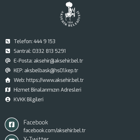
Telefon:
444 9 153
Santral:
0332 813 5291
E-Posta:
aksehir@aksehir.bel.tr
KEP:
aksbelbask@hs01.kep.tr
Web:
https://www.aksehir.bel.tr
Hizmet Binalarımızın Adresleri
KVKK Bilgileri
Facebook
facebook.com/aksehir.bel.tr
X-Twitter