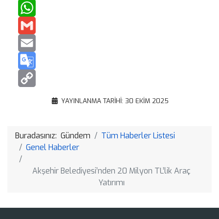
X
WhatsApp
Gmail
Email
Google
Translate
Copy
YAYINLANMA TARIHI: 30 EKIM 2025
Link
Buradasınız:
Gündem
Tüm Haberler Listesi
Genel Haberler
Akşehir Belediyesi’nden 20 Milyon TL’lik Araç
Yatırımı