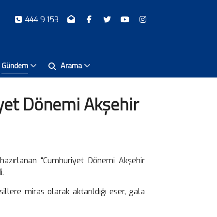
444 9 153
Gündem
Arama
iyet Dönemi Akşehir
n hazırlanan “Cumhuriyet Dönemi Akşehir
i.
llere miras olarak aktarıldığı eser, gala