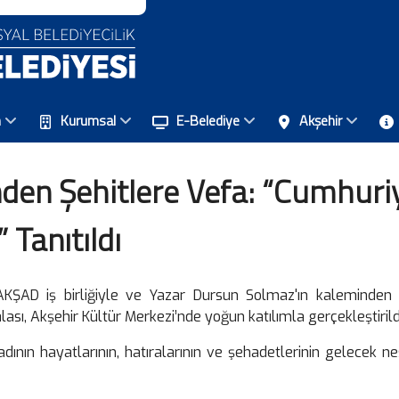
n
Kurumsal
E-Belediye
Akşehir
nden Şehitlere Vefa: “Cumhur
 Tanıtıldı
 AKŞAD iş birliğiyle ve Yazar Dursun Solmaz'ın kaleminde
alası, Akşehir Kültür Merkezi’nde yoğun katılımla gerçekleştirild
nın hayatlarının, hatıralarının ve şehadetlerinin gelecek nesi