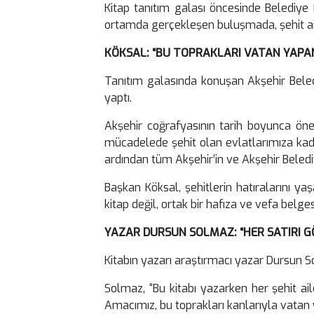
Kitap tanıtım galası öncesinde Belediye 
ortamda gerçekleşen buluşmada, şehit aile
KÖKSAL: “BU TOPRAKLARI VATAN YAPAN
Tanıtım galasında konuşan Akşehir Beledi
yaptı.
Akşehir coğrafyasının tarih boyunca önem
mücadelede şehit olan evlatlarımıza kadar 
ardından tüm Akşehir’in ve Akşehir Belediy
Başkan Köksal, şehitlerin hatıralarını y
kitap değil, ortak bir hafıza ve vefa belges
YAZAR DURSUN SOLMAZ: “HER SATIRI GÖ
Kitabın yazarı araştırmacı yazar Dursun 
Solmaz, “Bu kitabı yazarken her şehit ail
Amacımız, bu toprakları kanlarıyla vatan