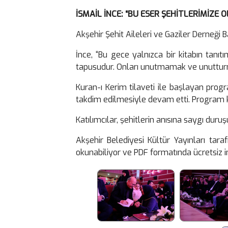
İSMAİL İNCE: “BU ESER ŞEHİTLERİMİZ
Akşehir Şehit Aileleri ve Gaziler Derneği
İnce, “Bu gece yalnızca bir kitabın tanıt
tapusudur. Onları unutmamak ve unutturm
Kuran-ı Kerim tilaveti ile başlayan prog
takdim edilmesiyle devam etti. Program k
Katılımcılar, şehitlerin anısına saygı du
Akşehir Belediyesi Kültür Yayınları tara
okunabiliyor ve PDF formatında ücretsiz ind