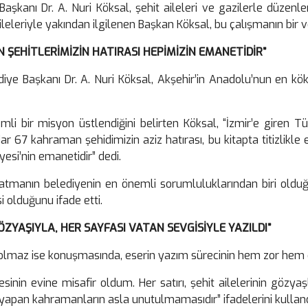
Başkanı Dr. A. Nuri Köksal, şehit aileleri ve gazilerle düzen
leriyle yakından ilgilenen Başkan Köksal, bu çalışmanın bir v
 ŞEHİTLERİMİZİN HATIRASI HEPİMİZİN EMANETİDİR”
ye Başkanı Dr. A. Nuri Köksal, Akşehir’in Anadolu’nun en kö
li bir misyon üstlendiğini belirten Köksal, “İzmir’e giren 
67 kahraman şehidimizin aziz hatırası, bu kitapta titizlikle el
esi’nin emanetidir” dedi.
aşatmanın belediyenin en önemli sorumluluklarından biri oldu
i olduğunu ifade etti.
ZYAŞIYLA, HER SAYFASI VATAN SEVGİSİYLE YAZILDI”
Solmaz ise konuşmasında, eserin yazım sürecinin hem zor hem d
esinin evine misafir oldum. Her satırı, şehit ailelerinin gözya
 yapan kahramanların asla unutulmamasıdır” ifadelerini kulland