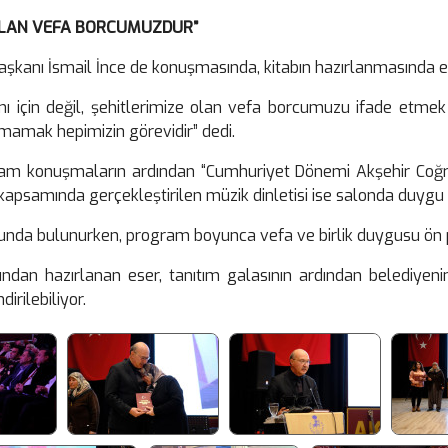
E OLAN VEFA BORCUMUZDUR”
 Başkanı İsmail İnce de konuşmasında, kitabın hazırlanmasında 
ımı için değil, şehitlerimize olan vefa borcumuzu ifade etmek 
amak hepimizin görevidir” dedi.
ram konuşmaların ardından “Cumhuriyet Dönemi Akşehir Coğrafya
apsamında gerçekleştirilen müzik dinletisi ise salonda duygu
ruşunda bulunurken, program boyunca vefa ve birlik duygusu ön p
fından hazırlanan eser, tanıtım galasının ardından belediyeni
irilebiliyor.