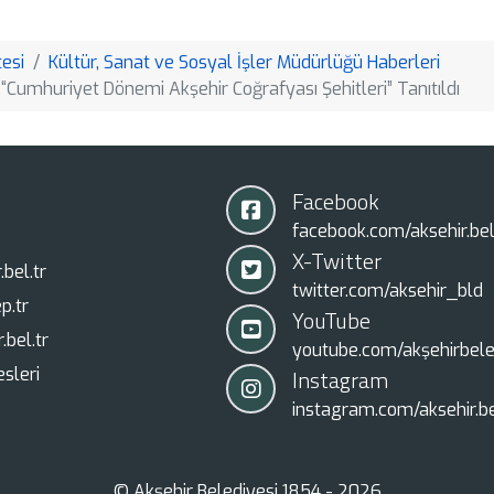
Link
esi
Kültür, Sanat ve Sosyal İşler Müdürlüğü Haberleri
 “Cumhuriyet Dönemi Akşehir Coğrafyası Şehitleri” Tanıtıldı
Facebook
facebook.com/aksehir.bel
X-Twitter
bel.tr
twitter.com/aksehir_bld
p.tr
YouTube
.bel.tr
youtube.com/akşehirbele
sleri
Instagram
instagram.com/aksehir.be
© Akşehir Belediyesi 1854 - 2026