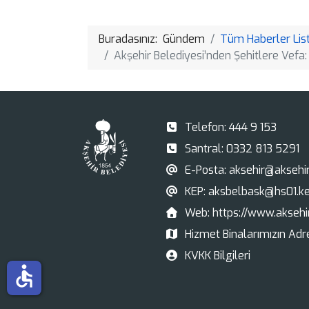
Buradasınız:
Gündem
Tüm Haberler List
Akşehir Belediyesi’nden Şehitlere Vefa:
Telefon:
444 9 153
Santral:
0332 813 5291
E-Posta:
aksehir@aksehir.
KEP:
aksbelbask@hs01.ke
Web:
https://www.aksehir
Hizmet Binalarımızın Adre
KVKK Bilgileri
accessible