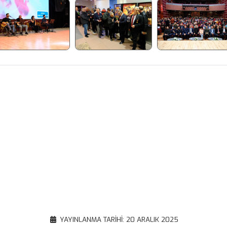
Facebook
X
WhatsApp
Gmail
Email
Google
Translate
Copy
YAYINLANMA TARIHI: 20 ARALIK 2025