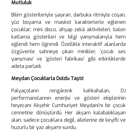
Mutluluk
Bilim gösterileriyle şaşıran, darbuka ritmiyle coşan,
yüz boyama ve maskot karakterlerle eğlenen
çocuklar; mini disco, ahşap zekâ aktiviteleri, balon
katlama gösterileri ve bilgi yarışmalarıyla hem
eğlendi hem öğrendi. Özellikle interaktif alanlarda
özgüvenle sahneye çıkan minikler, ‘çocuk ses
yarışması’ ve ‘gösteri fabrikası’ gibi etkinliklerde
adeta parladı.
Meydan Çocuklarla Doldu Taştı!
Palyaçoların rengârenk kahkahaları, DJ
performanslarının enerjisi ve gösteri ekiplerinin
heyecanı Akşehir Cumhuriyet Meydanı’nı bir çocuk
cennetine dönüştürdü. Her akşam kalabalıklaşan
alan, sadece çocuklara değil, ailelerine de keyifli ve
huzurlu bir yaz akşamı sundu.