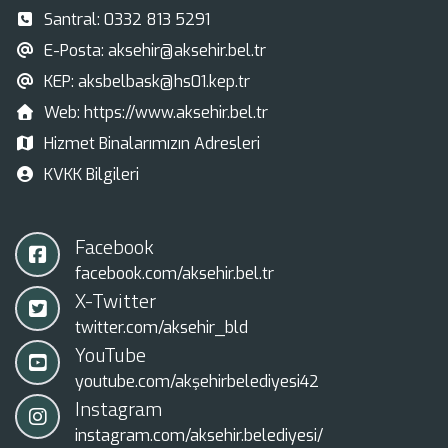
Santral:
0332 813 5291
E-Posta:
aksehir@aksehir.bel.tr
KEP:
aksbelbask@hs01.kep.tr
Web:
https://www.aksehir.bel.tr
Hizmet Binalarımızın Adresleri
KVKK Bilgileri
Facebook
facebook.com/aksehir.bel.tr
X-Twitter
twitter.com/aksehir_bld
YouTube
youtube.com/akşehirbelediyesi42
Instagram
instagram.com/aksehir.belediyesi/