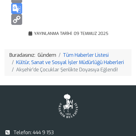
Email
Google
Translate
Copy
YAYINLANMA TARIHI: 09 TEMMUZ 2025
Link
Buradasınız:
Gündem
Tüm Haberler Listesi
Kültür, Sanat ve Sosyal İşler Müdürlüğü Haberleri
Akşehir’de Çocuklar Şenlikte Doyasıya Eğlendi!
Telefon:
444 9 153