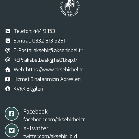
Telefon:
444 9 153
Santral:
0332 813 5291
E-Posta:
aksehir@aksehir.bel.tr
KEP:
aksbelbask@hs01.kep.tr
Web:
https://www.aksehir.bel.tr
Hizmet Binalarımızın Adresleri
KVKK Bilgileri
Facebook
facebook.com/aksehir.bel.tr
X-Twitter
twitter.com/aksehir_bld