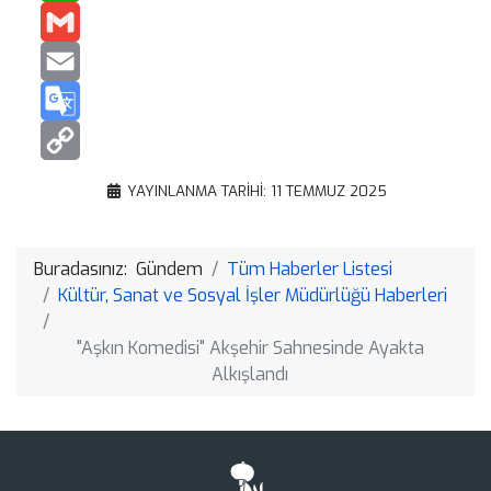
WhatsApp
Gmail
Email
Google
Translate
Copy
YAYINLANMA TARIHI: 11 TEMMUZ 2025
Link
Buradasınız:
Gündem
Tüm Haberler Listesi
Kültür, Sanat ve Sosyal İşler Müdürlüğü Haberleri
"Aşkın Komedisi" Akşehir Sahnesinde Ayakta
Alkışlandı