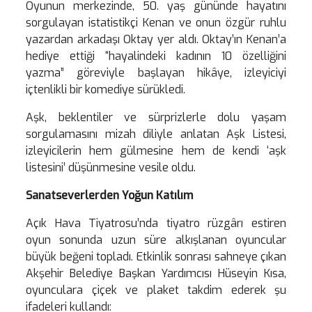
Oyunun merkezinde, 50. yaş gününde hayatını
sorgulayan istatistikçi Kenan ve onun özgür ruhlu
yazardan arkadaşı Oktay yer aldı. Oktay’ın Kenan’a
hediye ettiği “hayalindeki kadının 10 özelliğini
yazma” göreviyle başlayan hikâye, izleyiciyi
içtenlikli bir komediye sürükledi.
Aşk, beklentiler ve sürprizlerle dolu yaşam
sorgulamasını mizah diliyle anlatan Aşk Listesi,
izleyicilerin hem gülmesine hem de kendi ‘aşk
listesini’ düşünmesine vesile oldu.
Sanatseverlerden Yoğun Katılım
Açık Hava Tiyatrosu’nda tiyatro rüzgârı estiren
oyun sonunda uzun süre alkışlanan oyuncular
büyük beğeni topladı. Etkinlik sonrası sahneye çıkan
Akşehir Belediye Başkan Yardımcısı Hüseyin Kısa,
oyunculara çiçek ve plaket takdim ederek şu
ifadeleri kullandı: