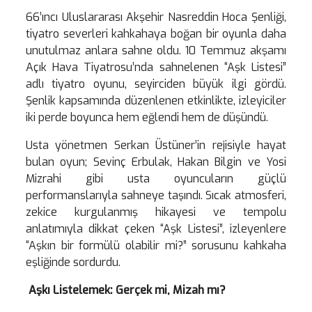
66’ıncı Uluslararası Akşehir Nasreddin Hoca Şenliği,
tiyatro severleri kahkahaya boğan bir oyunla daha
unutulmaz anlara sahne oldu. 10 Temmuz akşamı
Açık Hava Tiyatrosu’nda sahnelenen “Aşk Listesi”
adlı tiyatro oyunu, seyirciden büyük ilgi gördü.
Şenlik kapsamında düzenlenen etkinlikte, izleyiciler
iki perde boyunca hem eğlendi hem de düşündü.
Usta yönetmen Serkan Üstüner’in rejisiyle hayat
bulan oyun; Sevinç Erbulak, Hakan Bilgin ve Yosi
Mizrahi gibi usta oyuncuların güçlü
performanslarıyla sahneye taşındı. Sıcak atmosferi,
zekice kurgulanmış hikayesi ve tempolu
anlatımıyla dikkat çeken “Aşk Listesi”, izleyenlere
“Aşkın bir formülü olabilir mi?” sorusunu kahkaha
eşliğinde sordurdu.
Aşkı Listelemek: Gerçek mi, Mizah mı?