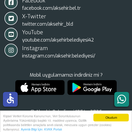
Facebook
facebook.com/aksehir.bel.tr
X-Twitter
twitter.com/aksehir_bld
YouTube
youtube.com/akşehirbelediyesi42
Instagram
instagram.com/aksehir.belediyesi/
Mobil uygulamamızı indirdiniz mi ?
accessible
© Akşehir Belediyesi 1854 - 2026
Kişisel Verileri Koruma Kanunu'nun, Veri Sorumlulusunun
Okudum
Tüm Hakları Saklıdır.
Aydınlatma Yükümlülüğü başlıklı 10. maddesi uyarınca, Gizlilik
politikasında belirtilen amaçlarla sınırlı olarak, mevzuata uygun çerezler (cookies)
kullanıyoruz.
Ayrıntılı Bilgi İçin: KVKK Portalı