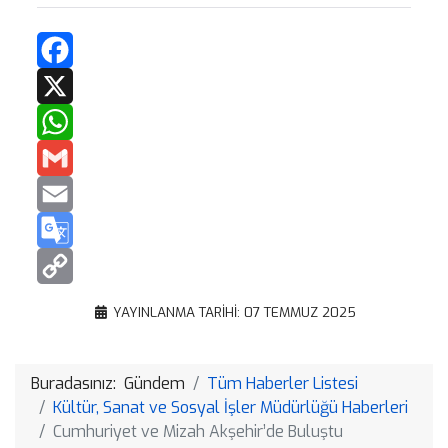
Facebook
X
WhatsApp
Gmail
Email
Google
Translate
Copy
YAYINLANMA TARIHI: 07 TEMMUZ 2025
Link
Buradasınız:
Gündem
Tüm Haberler Listesi
Kültür, Sanat ve Sosyal İşler Müdürlüğü Haberleri
Cumhuriyet ve Mizah Akşehir’de Buluştu