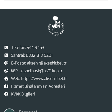
Telefon:
444 9 153
Santral:
0332 813 5291
E-Posta:
aksehir@aksehir.bel.tr
KEP:
aksbelbask@hs01.kep.tr
Web:
https://www.aksehir.bel.tr
Hizmet Binalarımızın Adresleri
KVKK Bilgileri