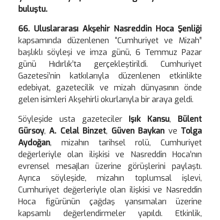
buluştu.
66. Uluslararası Akşehir Nasreddin Hoca Şenliği
kapsamında düzenlenen “Cumhuriyet ve Mizah”
başlıklı söyleşi ve imza günü, 6 Temmuz Pazar
günü Hıdırlık’ta gerçekleştirildi. Cumhuriyet
Gazetesi’nin katkılarıyla düzenlenen etkinlikte
edebiyat, gazetecilik ve mizah dünyasının önde
gelen isimleri Akşehirli okurlarıyla bir araya geldi.
Söyleşide usta gazeteciler
Işık Kansu
,
Bülent
Gürsoy
,
A. Celal Binzet
,
Güven Baykan
ve
Tolga
Aydoğan
, mizahın tarihsel rolü, Cumhuriyet
değerleriyle olan ilişkisi ve Nasreddin Hoca’nın
evrensel mesajları üzerine görüşlerini paylaştı.
Ayrıca söyleşide, mizahın toplumsal işlevi,
Cumhuriyet değerleriyle olan ilişkisi ve Nasreddin
Hoca figürünün çağdaş yansımaları üzerine
kapsamlı değerlendirmeler yapıldı. Etkinlik,