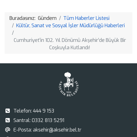
Link
Buradasınız:
Gündem
Tüm Haberler Listesi
Kültür, Sanat ve Sosyal İşler Müdürlüğü Haberleri
Cumhuriyet’in 102. Yıl Dönümü Akşehir’de Büyük Bir
Coşkuyla Kutlandı!
Telefon:
444 9 153
Santral:
0332 813 5291
E-Posta:
aksehir@aksehir.bel.tr