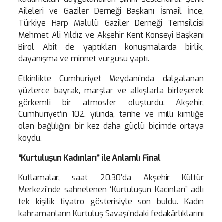
Aileleri ve Gaziler Derneği Başkanı İsmail İnce,
Türkiye Harp Malulü Gaziler Derneği Temsilcisi
Mehmet Ali Yıldız ve Akşehir Kent Konseyi Başkanı
Birol Abit de yaptıkları konuşmalarda birlik,
dayanışma ve minnet vurgusu yaptı.
Etkinlikte Cumhuriyet Meydanı’nda dalgalanan
yüzlerce bayrak, marşlar ve alkışlarla birleşerek
görkemli bir atmosfer oluşturdu. Akşehir,
Cumhuriyet’in 102. yılında, tarihe ve milli kimliğe
olan bağlılığını bir kez daha güçlü biçimde ortaya
koydu.
“Kurtuluşun Kadınları” ile Anlamlı Final
Kutlamalar, saat 20.30’da Akşehir Kültür
Merkezi’nde sahnelenen “Kurtuluşun Kadınları” adlı
tek kişilik tiyatro gösterisiyle son buldu. Kadın
kahramanların Kurtuluş Savaşı’ndaki fedakârlıklarını