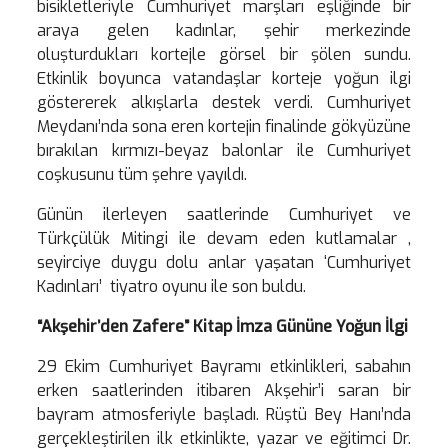
bisikletleriyle Cumhuriyet marşları eşliğinde bir
araya gelen kadınlar, şehir merkezinde
oluşturdukları kortejle görsel bir şölen sundu.
Etkinlik boyunca vatandaşlar korteje yoğun ilgi
göstererek alkışlarla destek verdi. Cumhuriyet
Meydanı’nda sona eren kortejin finalinde gökyüzüne
bırakılan kırmızı-beyaz balonlar ile Cumhuriyet
coşkusunu tüm şehre yayıldı.
Günün ilerleyen saatlerinde Cumhuriyet ve
Türkçülük Mitingi ile devam eden kutlamalar ,
seyirciye duygu dolu anlar yaşatan ‘Cumhuriyet
Kadınları’ tiyatro oyunu ile son buldu.
“Akşehir’den Zafere” Kitap İmza Gününe Yoğun İlgi
29 Ekim Cumhuriyet Bayramı etkinlikleri, sabahın
erken saatlerinden itibaren Akşehir’i saran bir
bayram atmosferiyle başladı. Rüştü Bey Hanı’nda
gerçekleştirilen ilk etkinlikte, yazar ve eğitimci Dr.