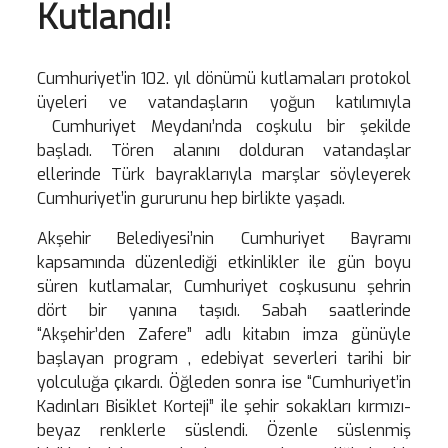
Kutlandı!
Cumhuriyet’in 102. yıl dönümü kutlamaları protokol
üyeleri ve vatandaşların yoğun katılımıyla
Cumhuriyet Meydanı’nda coşkulu bir şekilde
başladı. Tören alanını dolduran vatandaşlar
ellerinde Türk bayraklarıyla marşlar söyleyerek
Cumhuriyet’in gururunu hep birlikte yaşadı.
Akşehir Belediyesi’nin Cumhuriyet Bayramı
kapsamında düzenlediği etkinlikler ile gün boyu
süren kutlamalar, Cumhuriyet coşkusunu şehrin
dört bir yanına taşıdı. Sabah saatlerinde
“Akşehir’den Zafere” adlı kitabın imza günüyle
başlayan program , edebiyat severleri tarihi bir
yolculuğa çıkardı. Öğleden sonra ise “Cumhuriyet’in
Kadınları Bisiklet Korteji” ile şehir sokakları kırmızı-
beyaz renklerle süslendi. Özenle süslenmiş