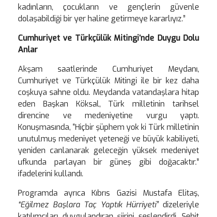
kadınların, çocukların ve gençlerin güvenle
dolaşabildiği bir yer haline getirmeye kararlıyız.”
Cumhuriyet ve Türkçülük Mitingi’nde Duygu Dolu
Anlar
Akşam saatlerinde Cumhuriyet Meydanı,
Cumhuriyet ve Türkçülük Mitingi ile bir kez daha
coşkuya sahne oldu. Meydanda vatandaşlara hitap
eden Başkan Köksal, Türk milletinin tarihsel
direncine ve medeniyetine vurgu yaptı.
Konuşmasında, “Hiçbir şüphem yok ki Türk milletinin
unutulmuş medeniyet yeteneği ve büyük kabiliyeti,
yeniden canlanarak geleceğin yüksek medeniyet
ufkunda parlayan bir güneş gibi doğacaktır.”
ifadelerini kullandı.
Programda ayrıca Kıbrıs Gazisi Mustafa Elitaş,
“Eğilmez Başlara Taç Yaptık Hürriyeti”
dizeleriyle
katılımcıları duygulandıran şiirini seslendirdi. Şehit