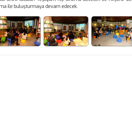
inema ile buluşturmaya devam edecek.
Facebook
X
WhatsApp
Gmail
Email
Google