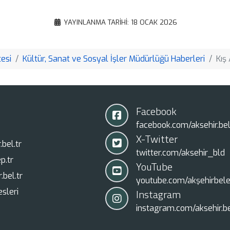
Translate
Copy
YAYINLANMA TARIHI: 18 OCAK 2026
Link
esi
Kültür, Sanat ve Sosyal İşler Müdürlüğü Haberleri
Kış
Facebook
facebook.com/aksehir.bel
X-Twitter
bel.tr
twitter.com/aksehir_bld
p.tr
YouTube
.bel.tr
youtube.com/akşehirbele
sleri
Instagram
instagram.com/aksehir.be