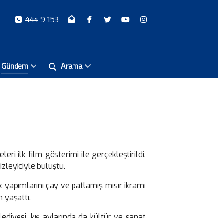
444 9 153
Gündem
Arama
ri ilk film gösterimi ile gerçekleştirildi.
izleyiciyle buluştu.
yapımlarını çay ve patlamış mısır ikramı
m yaşattı.
ediyesi, kış aylarında da kültür ve sanat