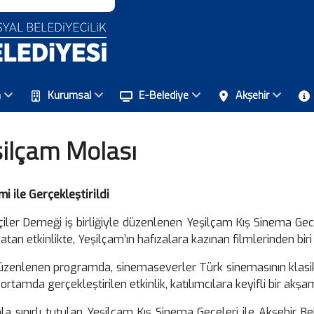
n
Kurumsal
E-Belediye
Akşehir
şilçam Molası
i ile Gerçekleştirildi
ler Derneği iş birliğiyle düzenlenen Yeşilçam Kış Sinema Gecele
tan etkinlikte, Yeşilçam’ın hafızalara kazınan filmlerinden biri 
enlenen programda, sinemaseverler Türk sinemasının klasik 
rtamda gerçekleştirilen etkinlik, katılımcılara keyifli bir akşa
a sınırlı tutulan Yeşilçam Kış Sinema Geceleri ile Akşehir Bel