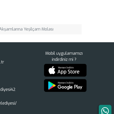
 Akşamlarına Yeşilçam Molası
Mobil uygulamamızı
indirdiniz mi ?
.tr
diyesi42
lediyesi/