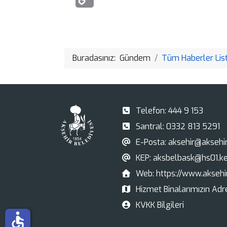
Buradasınız:
Gündem
Tüm Haberler List
Telefon:
444 9 153
Santral:
0332 813 5291
E-Posta:
aksehir@aksehir.
KEP:
aksbelbask@hs01.ke
Web:
https://www.aksehir
Hizmet Binalarımızın Adre
KVKK Bilgileri
accessible