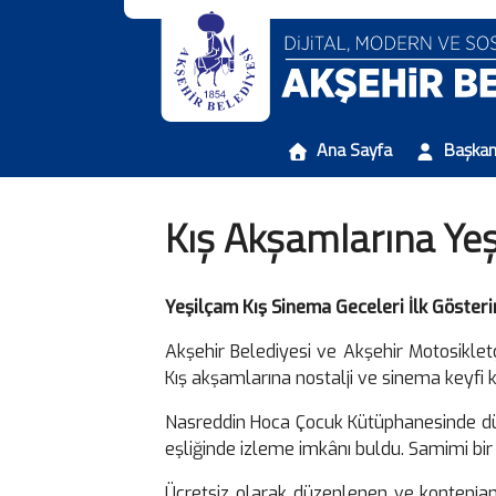
Ana Sayfa
Başka
Kış Akşamlarına Ye
Yeşilçam Kış Sinema Geceleri İlk Gösterim
Akşehir Belediyesi ve Akşehir Motosikletçi
Kış akşamlarına nostalji ve sinema keyfi ka
Nasreddin Hoca Çocuk Kütüphanesinde düz
eşliğinde izleme imkânı buldu. Samimi bir o
Ücretsiz olarak düzenlenen ve kontenjanl