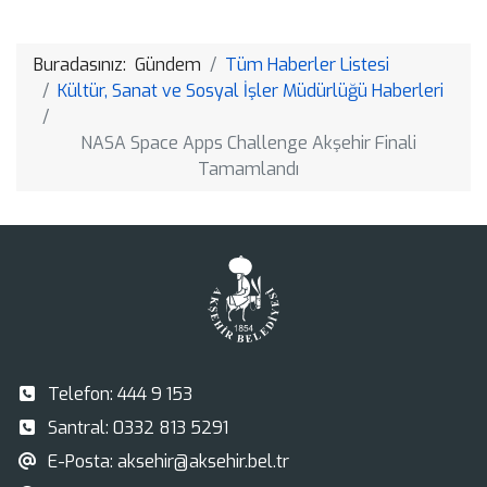
Link
Buradasınız:
Gündem
Tüm Haberler Listesi
Kültür, Sanat ve Sosyal İşler Müdürlüğü Haberleri
NASA Space Apps Challenge Akşehir Finali
Tamamlandı
Telefon:
444 9 153
Santral:
0332 813 5291
E-Posta:
aksehir@aksehir.bel.tr