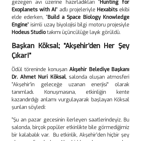
gezegen avı üzerine hazırladıkları “
Hunting for
Exoplanets with AI
” adlı projeleriyle
Hexabits
ekibi
elde ederken, “
Build a Space Biology Knowledge
Engine
” isimli uzay biyolojisi bilgi motoru projesiyle
Hodeus Studio
takımı üçüncülüğe layık görüldü.
Başkan Köksal; “Akşehir’den Her Şey
Çıkar!”
Ödül töreninde konuşan
Akşehir Belediye Başkanı
Dr. Ahmet Nuri Köksal
, salonda oluşan atmosferi
“Akşehir’in geleceğe uzanan enerjisi” olarak
tanımladı. Konuşmasına, etkinliğin kente
kazandırdığı anlamı vurgulayarak başlayan Köksal
şunları söyledi:
“Şu an pazar gecesinin ilerleyen saatlerindeyiz. Bu
salonda, birçok popüler etkinlikte bile görmediğimiz
bir kalabalık var. Bu etkinlik, Akşehir’den hiçbir şey