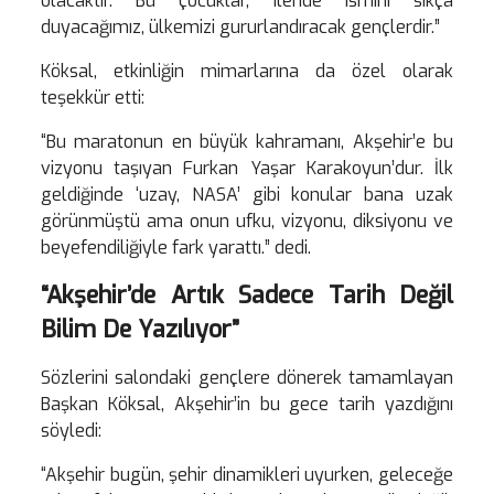
olacaktır. Bu çocuklar, ileride ismini sıkça
duyacağımız, ülkemizi gururlandıracak gençlerdir.”
Köksal, etkinliğin mimarlarına da özel olarak
teşekkür etti:
“Bu maratonun en büyük kahramanı, Akşehir’e bu
vizyonu taşıyan Furkan Yaşar Karakoyun’dur. İlk
geldiğinde ‘uzay, NASA’ gibi konular bana uzak
görünmüştü ama onun ufku, vizyonu, diksiyonu ve
beyefendiliğiyle fark yarattı.” dedi.
“Akşehir’de Artık Sadece Tarih Değil
Bilim De Yazılıyor”
Sözlerini salondaki gençlere dönerek tamamlayan
Başkan Köksal, Akşehir’in bu gece tarih yazdığını
söyledi:
“Akşehir bugün, şehir dinamikleri uyurken, geleceğe