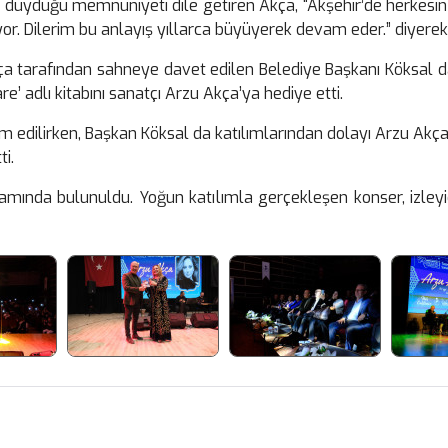
duyduğu memnuniyeti dile getiren Akça, “Akşehir’de herkesin 
r. Dilerim bu anlayış yıllarca büyüyerek devam eder.” diyerek B
tarafından sahneye davet edilen Belediye Başkanı Köksal da ke
e’ adlı kitabını sanatçı Arzu Akça’ya hediye etti.
edilirken, Başkan Köksal da katılımlarından dolayı Arzu Akça
i.
ramında bulunuldu. Yoğun katılımla gerçekleşen konser, izleyi