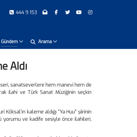
444 9 153
Gündem
Arama
e Aldı
nseri, sanatseverlere hem manevi hem de
rak ilahi ve Türk Sanat Müziğinin seçkin
i Köksal’ın kaleme aldığı “Ya Huu” şiirinin
 yorumu ve kadife sesiyle önce ilahileri,