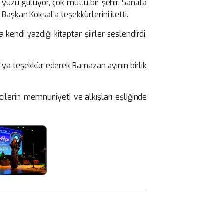
yüzü gülüyor, çok mutlu bir şehir. Sanata
aşkan Köksal’a teşekkürlerini iletti.
ndi yazdığı kitaptan şiirler seslendirdi.
’ya teşekkür ederek Ramazan ayının birlik
cilerin memnuniyeti ve alkışları eşliğinde