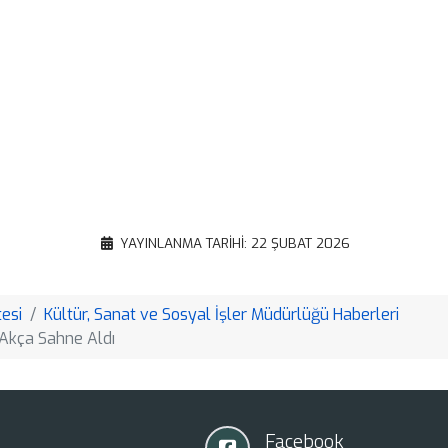
Facebook
X
WhatsApp
Gmail
Email
Google
Translate
Copy
YAYINLANMA TARIHI: 22 ŞUBAT 2026
Link
esi
Kültür, Sanat ve Sosyal İşler Müdürlüğü Haberleri
 Akça Sahne Aldı
Facebook