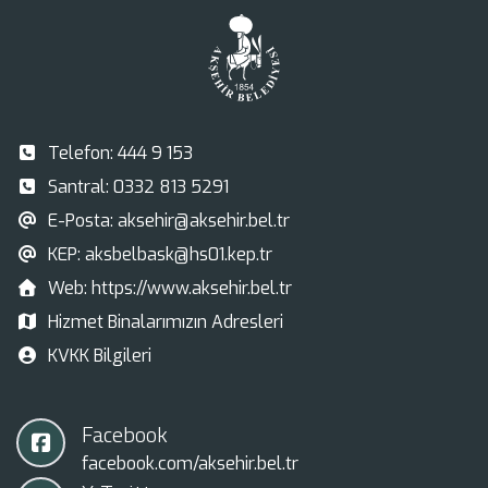
Telefon:
444 9 153
Santral:
0332 813 5291
E-Posta:
aksehir@aksehir.bel.tr
KEP:
aksbelbask@hs01.kep.tr
Web:
https://www.aksehir.bel.tr
Hizmet Binalarımızın Adresleri
KVKK Bilgileri
Facebook
facebook.com/aksehir.bel.tr