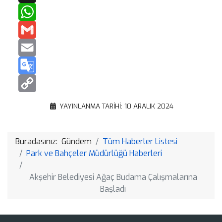
X
WhatsApp
Gmail
Email
Google
Translate
Copy
YAYINLANMA TARIHI: 10 ARALIK 2024
Link
Buradasınız:
Gündem
Tüm Haberler Listesi
Park ve Bahçeler Müdürlüğü Haberleri
Akşehir Belediyesi Ağaç Budama Çalışmalarına
Başladı