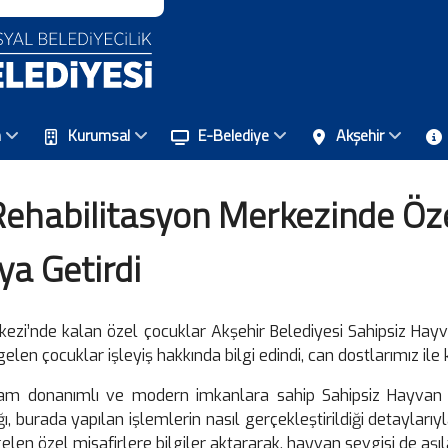
n
Kurumsal
E-Belediye
Akşehir
Rehabilitasyon Merkezinde Öze
ya Getirdi
zi’nde kalan özel çocuklar Akşehir Belediyesi Sahipsiz Hayv
 gelen çocuklar işleyiş hakkında bilgi edindi, can dostlarımız ile k
tam donanımlı ve modern imkanlara sahip Sahipsiz Hayvan 
 burada yapılan işlemlerin nasıl gerçekleştirildiği detaylarıyla 
len özel misafirlere bilgiler aktararak, hayvan sevgisi de aşıl