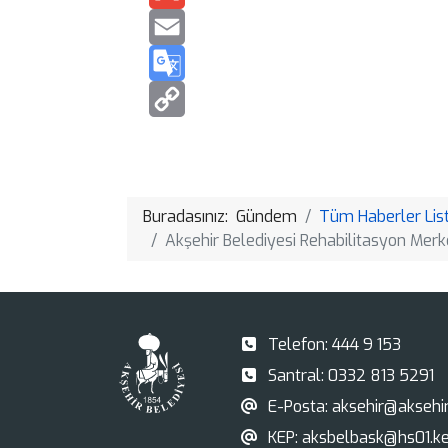
Buradasınız:
Gündem
Tüm Haberler List
Akşehir Belediyesi Rehabilitasyon Merke
Telefon:
444 9 153
Santral:
0332 813 5291
E-Posta:
aksehir@aksehir.
KEP:
aksbelbask@hs01.ke