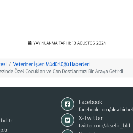
Gmail
Email
Google
Translate
Copy
YAYINLANMA TARIHI: 13 AĞUSTOS 2024
Link
esi
Veteriner İşleri Müdürlüğü Haberleri
zinde Özel Çocukları ve Can Dostlarımızı Bir Araya Getirdi
Facebook
facebook.com/aksehir.bel
X-Twitter
bel.tr
twitter.com/aksehir_bld
p.tr