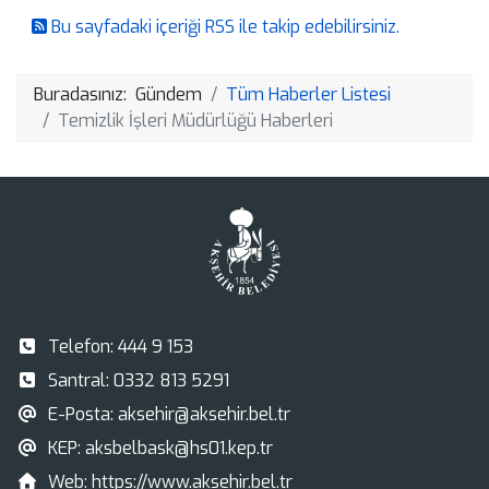
Bu sayfadaki içeriği RSS ile takip edebilirsiniz.
Buradasınız:
Gündem
Tüm Haberler Listesi
Temizlik İşleri Müdürlüğü Haberleri
Telefon:
444 9 153
Santral:
0332 813 5291
E-Posta:
aksehir@aksehir.bel.tr
KEP:
aksbelbask@hs01.kep.tr
Web:
https://www.aksehir.bel.tr