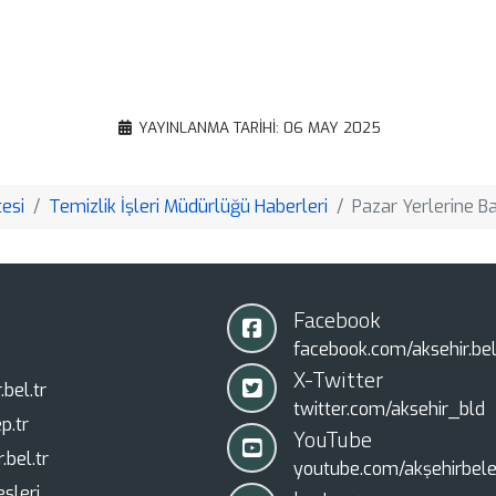
Email
Google
Translate
Copy
YAYINLANMA TARIHI: 06 MAY 2025
Link
esi
Temizlik İşleri Müdürlüğü Haberleri
Pazar Yerlerine B
Facebook
facebook.com/aksehir.bel
X-Twitter
bel.tr
twitter.com/aksehir_bld
p.tr
YouTube
.bel.tr
youtube.com/akşehirbele
sleri