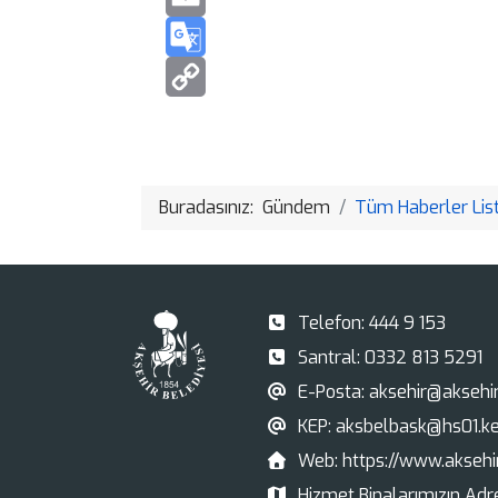
Buradasınız:
Gündem
Tüm Haberler List
Telefon:
444 9 153
Santral:
0332 813 5291
E-Posta:
aksehir@aksehir.
KEP:
aksbelbask@hs01.ke
Web:
https://www.aksehir
Hizmet Binalarımızın Adre